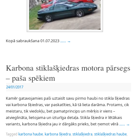
Kopā sabraukšana 01.07.2023
…..
→
Karbona stiklašķiedras motora pārsegs
– paša spēkiem
24/01/2017
Kamēr gatavojamies paši uztaisīt savu pirmo haubi no stikla šķiedras
vai karbona šķiedras, var paskatīties, kā tā lieta darāma. Protams, cik
meistaru, tik viedokļu, bet pamatprincips un mērķis ir viens –
atvieglināta, lietojama un izturīga detaļa. Stikla šķiedra ir lētākais
variants, karbona šķiedra jau ir dārgāks prieks, bet ņemot vērā
…..
→
Tagged
karbona haube
,
karbona šķiedra
,
stiklašķiedra
,
stiklašķiedras haube
,