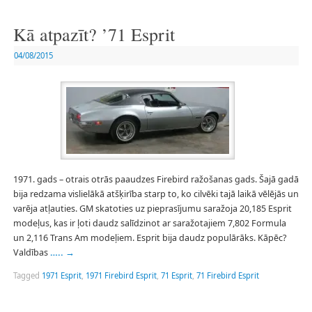
Kā atpazīt? ’71 Esprit
04/08/2015
1971. gads – otrais otrās paaudzes Firebird ražošanas gads. Šajā gadā
bija redzama vislielākā atšķirība starp to, ko cilvēki tajā laikā vēlējās un
varēja atļauties. GM skatoties uz pieprasījumu saražoja 20,185 Esprit
modeļus, kas ir ļoti daudz salīdzinot ar saražotajiem 7,802 Formula
un 2,116 Trans Am modeļiem. Esprit bija daudz populārāks. Kāpēc?
Valdības
…..
→
Tagged
1971 Esprit
,
1971 Firebird Esprit
,
71 Esprit
,
71 Firebird Esprit