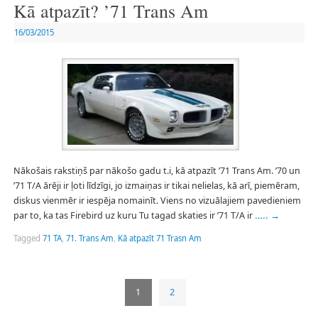
Kā atpazīt? ’71 Trans Am
16/03/2015
Nākošais rakstiņš par nākošo gadu t.i, kā atpazīt ’71 Trans Am. ’70 un
’71 T/A ārēji ir ļoti līdzīgi, jo izmaiņas ir tikai nelielas, kā arī, piemēram,
diskus vienmēr ir iespēja nomainīt. Viens no vizuālajiem pavedieniem
par to, ka tas Firebird uz kuru Tu tagad skaties ir ’71 T/A ir
…..
→
Tagged
71 TA
,
71. Trans Am
,
Kā atpazīt 71 Trasn Am
1
2