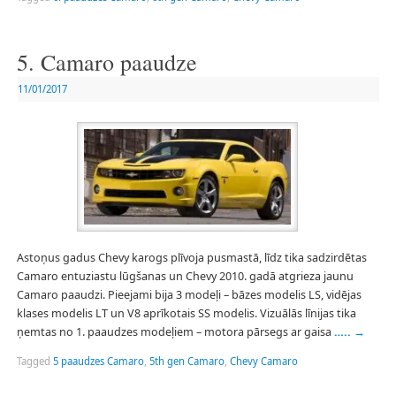
5. Camaro paaudze
11/01/2017
Astoņus gadus Chevy karogs plīvoja pusmastā, līdz tika sadzirdētas
Camaro entuziastu lūgšanas un Chevy 2010. gadā atgrieza jaunu
Camaro paaudzi. Pieejami bija 3 modeļi – bāzes modelis LS, vidējas
klases modelis LT un V8 aprīkotais SS modelis. Vizuālās līnijas tika
ņemtas no 1. paaudzes modeļiem – motora pārsegs ar gaisa
…..
→
Tagged
5 paaudzes Camaro
,
5th gen Camaro
,
Chevy Camaro