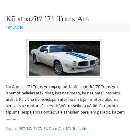
Kā atpazīt? ’71 Trans Am
13/12/2016
No ārpuses ’71 Trans Am bija gandrīz tāds pats kā ’70 Trans Am,
izņemot nelielas atšķirības, kas nozīmē to, ka nezinātāji nespētu
atšķirt. Kā viena no nelielajām atšķirībām bija – motora tilpuma
uzraksts uz motora šeikera. Kāpēc uz šeikera pārādijās motora
tilpums? Iespējams Pontiac vēlējās visiem pārējiem parādīt, ka zem
…..
→
Tagged
1971 T/A
,
71 TA
,
71. Trans Am
,
T/A
,
Trans Am