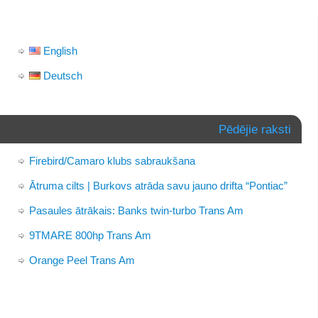
English
Deutsch
Pēdējie raksti
Firebird/Camaro klubs sabraukšana
Ātruma cilts | Burkovs atrāda savu jauno drifta “Pontiac”
Pasaules ātrākais: Banks twin-turbo Trans Am
9TMARE 800hp Trans Am
Orange Peel Trans Am