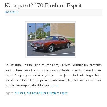
Kā atpazīt? ’70 Firebird Esprit
06/05/2015
Daudzi runā un zina Firebird Trans Am, Firebird Formula un, protams,
Firebird bāzes modeli, tomēr reti kurš ir dzirdējis par tādu modeli, kā
Esprit. 70-ajos gados lielā cieņā bija muskuļauto, tad auto tirgus bija
pārpildīts ar tiem, tie bija pielāgoti ātrumam, bez liekām ekstrām, un
Pontiac nevēlējās palikt tikai pie
…..
→
Tagged
70 Esprit
,
70 Firebird Esprit
,
Firebird Esprit