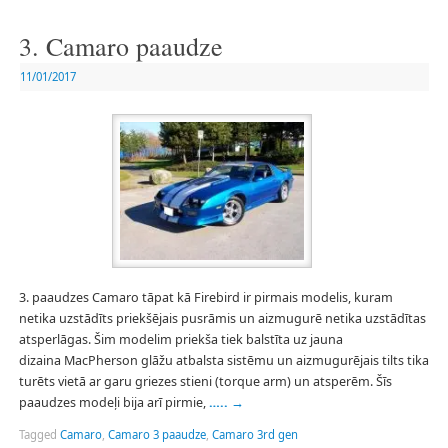
3. Camaro paaudze
11/01/2017
3. paaudzes Camaro tāpat kā Firebird ir pirmais modelis, kuram
netika uzstādīts priekšējais pusrāmis un aizmugurē netika uzstādītas
atsperlāgas. Šim modelim priekša tiek balstīta uz jauna
dizaina MacPherson glāžu atbalsta sistēmu un aizmugurējais tilts tika
turēts vietā ar garu griezes stieni (torque arm) un atsperēm. Šīs
paaudzes modeļi bija arī pirmie,
…..
→
Tagged
Camaro
,
Camaro 3 paaudze
,
Camaro 3rd gen