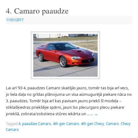
4. Camaro paaudze
11/01/2017
Lai arī ’93 4. paaudzes Camaro skaitījās jauns, tomēr tas bija arī vecs,
jo liela daļa no grīdas plānojuma un visa aizmugurējā piekare nāca no
3. paaudzes. Tomēr bija arī kas pavisam jauns priekš šī modeļa –
stiklašķiedras priekšējie spārni, jauni īso plecu/garo plecu piekare
priekšā, zobrata/zobstieņa stūres iekārta un
…..
→
Tagged
4. paaudzes Camaro
,
4th gen Camaro
,
4th gen Chevy
,
Camaro
,
Chevy
Camaro