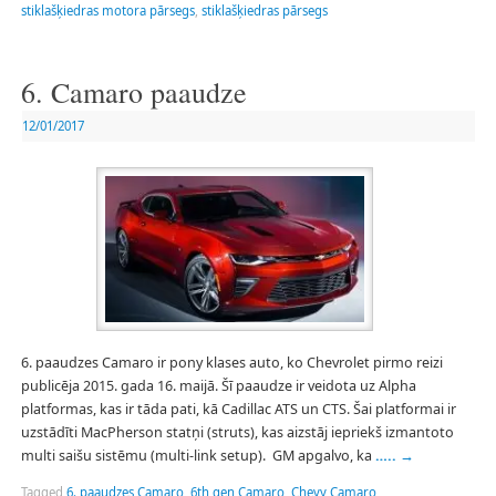
stiklašķiedras motora pārsegs
,
stiklašķiedras pārsegs
6. Camaro paaudze
12/01/2017
6. paaudzes Camaro ir pony klases auto, ko Chevrolet pirmo reizi
publicēja 2015. gada 16. maijā. Šī paaudze ir veidota uz Alpha
platformas, kas ir tāda pati, kā Cadillac ATS un CTS. Šai platformai ir
uzstādīti MacPherson statņi (struts), kas aizstāj iepriekš izmantoto
multi saišu sistēmu (multi-link setup). GM apgalvo, ka
…..
→
Tagged
6. paaudzes Camaro
,
6th gen Camaro
,
Chevy Camaro