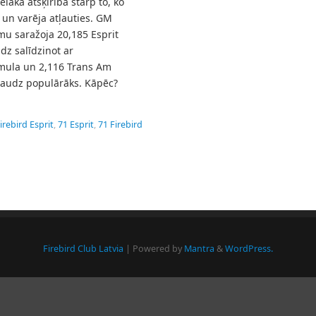
elākā atšķirība starp to, ko
ās un varēja atļauties. GM
mu saražoja 20,185 Esprit
dz salīdzinot ar
rmula un 2,116 Trans Am
daudz populārāks. Kāpēc?
irebird Esprit
,
71 Esprit
,
71 Firebird
Firebird Club Latvia
| Powered by
Mantra
&
WordPress.