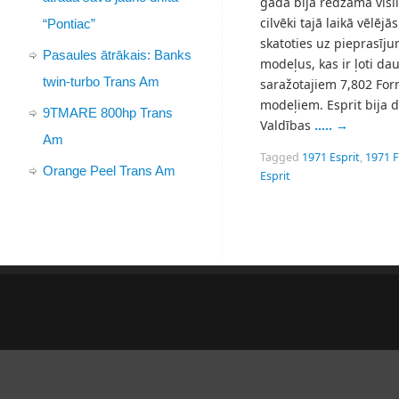
gadā bija redzama visli
cilvēki tajā laikā vēlēj
“Pontiac”
skatoties uz pieprasīju
Pasaules ātrākais: Banks
modeļus, kas ir ļoti dau
twin-turbo Trans Am
saražotajiem 7,802 Fo
modeļiem. Esprit bija 
9TMARE 800hp Trans
Valdības
…..
→
Am
Tagged
1971 Esprit
,
1971 F
Orange Peel Trans Am
Esprit