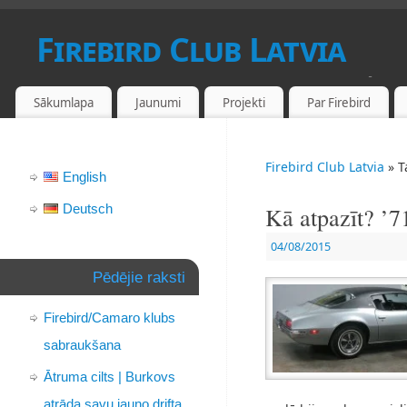
Firebird Club Latvia
PONTIAC FIREBIRD UN CAMARO FANU KLUBS LATVIJĀ
Sākumlapa
Jaunumi
Projekti
Par Firebird
Firebird Club Latvia
» T
English
Deutsch
Kā atpazīt? ’7
04/08/2015
Pēdējie raksti
Firebird/Camaro klubs
sabraukšana
Ātruma cilts | Burkovs
atrāda savu jauno drifta