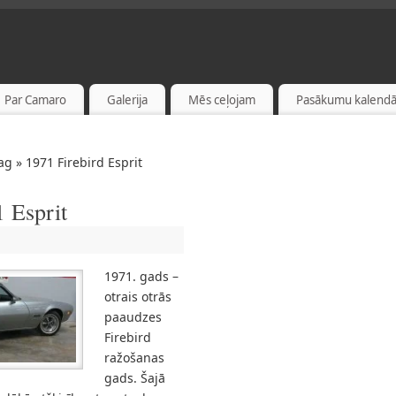
Par Camaro
Galerija
Mēs ceļojam
Pasākumu kalendā
ag » 1971 Firebird Esprit
1 Esprit
1971. gads –
otrais otrās
paaudzes
Firebird
ražošanas
gads. Šajā