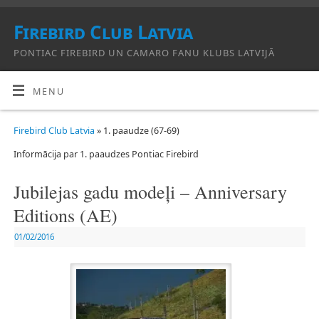
Firebird Club Latvia
PONTIAC FIREBIRD UN CAMARO FANU KLUBS LATVIJĀ
MENU
Firebird Club Latvia
» 1. paaudze (67-69)
Informācija par 1. paaudzes Pontiac Firebird
Jubilejas gadu modeļi – Anniversary
Editions (AE)
01/02/2016