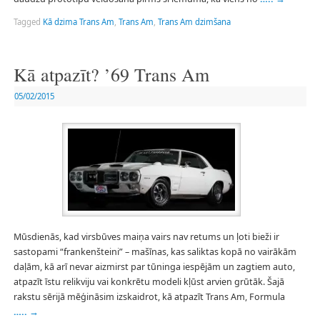
Tagged
Kā dzima Trans Am
,
Trans Am
,
Trans Am dzimšana
Kā atpazīt? ’69 Trans Am
05/02/2015
Mūsdienās, kad virsbūves maiņa vairs nav retums un ļoti bieži ir
sastopami “frankenšteini” – mašīnas, kas saliktas kopā no vairākām
daļām, kā arī nevar aizmirst par tūninga iespējām un zagtiem auto,
atpazīt īstu relikviju vai konkrētu modeli kļūst arvien grūtāk. Šajā
rakstu sērijā mēģināsim izskaidrot, kā atpazīt Trans Am, Formula
…..
→