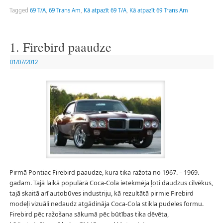
Tagged
69 T/A
,
69 Trans Am
,
Kā atpazīt 69 T/A
,
Kā atpazīt 69 Trans Am
1. Firebird paaudze
01/07/2012
Pirmā Pontiac Firebird paaudze, kura tika ražota no 1967. – 1969.
gadam. Tajā laikā populārā Coca-Cola ietekmēja ļoti daudzus cilvēkus,
tajā skaitā arī autobūves industriju, kā rezultātā pirmie Firebird
modeļi vizuāli nedaudz atgādināja Coca-Cola stikla pudeles formu.
Firebird pēc ražošana sākumā pēc būtības tika dēvēta,