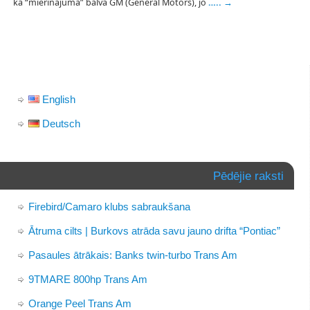
kā “mierinājuma” balva GM (General Motors), jo
…..
→
English
Deutsch
Pēdējie raksti
Firebird/Camaro klubs sabraukšana
Ātruma cilts | Burkovs atrāda savu jauno drifta “Pontiac”
Pasaules ātrākais: Banks twin-turbo Trans Am
9TMARE 800hp Trans Am
Orange Peel Trans Am