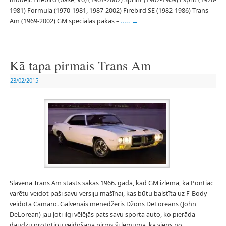
1981) Formula (1970-1981, 1987-2002) Firebird SE (1982-1986) Trans
Am (1969-2002) GM speciālās pakas –
…..
→
Kā tapa pirmais Trans Am
23/02/2015
Slavenā Trans Am stāsts sākās 1966. gadā, kad GM izlēma, ka Pontiac
varētu veidot paši savu versiju mašīnai, kas būtu balstīta uz F-Body
veidotā Camaro. Galvenais menedžeris Džons DeLoreans (John
DeLorean) jau ļoti ilgi vēlējās pats savu sporta auto, ko pierāda
daudzu prototipu veidošana pirms šī lēmuma, kā viens no
…..
→