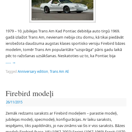
1979 – 10. jubilejas Trans Am Kad Pontiac debitēja auto tirgū 1969.
gadā izlaižot Trans Am, nevienam nebija citu domu, kā tikai piedāvāt
ierobežota daudzuma augstas klases sportisko versiju Firebird bāzes
modelim, tomēr Trans Am popularitāte “uzsprāga” pāris gadu laikā
pēc to ražošanas uzsākšanas. Neskatoties uz to, ka Pontiac bija
…..
→
Tagged
Anniversary edition
,
Trans Am AE
Firebird modeļi
26/11/2015
Zemāk redzams saraksts ar Firebird modeļiem – parastie modeļi,
jubilejas modeļi, specmodeļi, konfigurācijas. Ar laiku saraksts,
iespējams, tiks papildināts, jo nav zināms vai šis ir viss saraksts. Bāzes
modeļi: Firebird (base, V6) (1967-2002) Sprint (1967-1969) Esprit (1970-