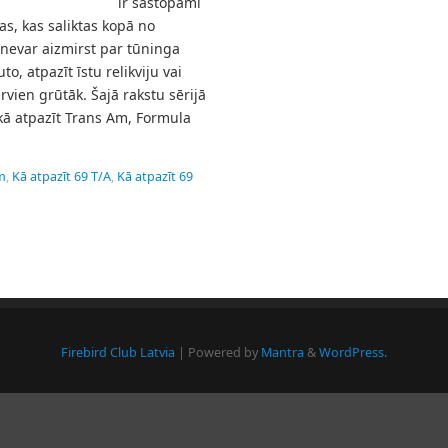
ir sastopami
as, kas saliktas kopā no
 nevar aizmirst par tūninga
, atpazīt īstu relikviju vai
rvien grūtāk. Šajā rakstu sērijā
kā atpazīt Trans Am, Formula
m
,
Kā atpazīt 69 T/A
,
Kā atpazīt 69
Firebird Club Latvia
| Powered by
Mantra
&
WordPress.