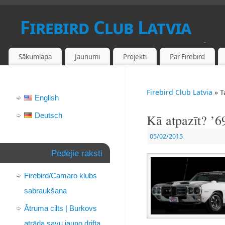
Firebird Club Latvia
PONTIAC FIREBIRD UN CAMARO FANU KLUBS LATVIJĀ
Sākumlapa
Jaunumi
Projekti
Par Firebird
Firebird Club Latvia
» T
English
Deutsch
Kā atpazīt? ’
05/02/2015
Pēdējie raksti
Firebird/Camaro klubs
sabraukšana
Ātruma cilts | Burkovs
atrāda savu jauno drifta