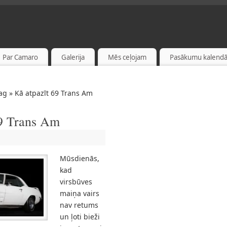
Par Camaro
Galerija
Mēs ceļojam
Pasākumu kalendā
ag » Kā atpazīt 69 Trans Am
69 Trans Am
Mūsdienās,
kad
virsbūves
maiņa vairs
nav retums
un ļoti bieži