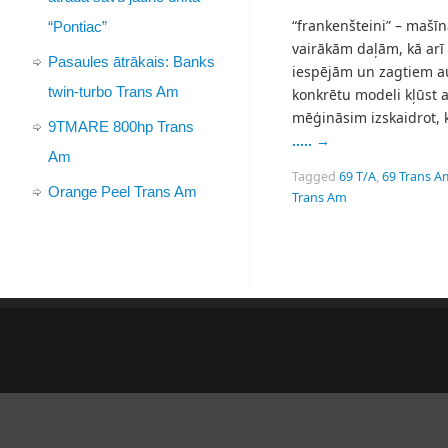
“frankenšteini” – mašīn
“Pontiac”
vairākām daļām, kā arī
Pasaules ātrākais: Banks
iespējām un zagtiem auto
twin-turbo Trans Am
konkrētu modeli kļūst a
mēģināsim izskaidrot, 
9TMARE 800hp Trans
…..
→
Am
Tagged
69 T/A
,
69 Trans A
Orange Peel Trans Am
Trans Am