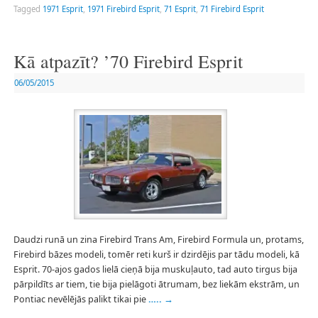
Tagged
1971 Esprit
,
1971 Firebird Esprit
,
71 Esprit
,
71 Firebird Esprit
Kā atpazīt? ’70 Firebird Esprit
06/05/2015
Daudzi runā un zina Firebird Trans Am, Firebird Formula un, protams,
Firebird bāzes modeli, tomēr reti kurš ir dzirdējis par tādu modeli, kā
Esprit. 70-ajos gados lielā cieņā bija muskuļauto, tad auto tirgus bija
pārpildīts ar tiem, tie bija pielāgoti ātrumam, bez liekām ekstrām, un
Pontiac nevēlējās palikt tikai pie
…..
→