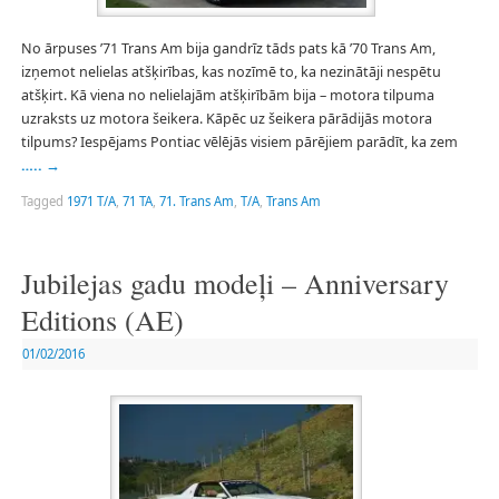
No ārpuses ’71 Trans Am bija gandrīz tāds pats kā ’70 Trans Am,
izņemot nelielas atšķirības, kas nozīmē to, ka nezinātāji nespētu
atšķirt. Kā viena no nelielajām atšķirībām bija – motora tilpuma
uzraksts uz motora šeikera. Kāpēc uz šeikera pārādijās motora
tilpums? Iespējams Pontiac vēlējās visiem pārējiem parādīt, ka zem
…..
→
Tagged
1971 T/A
,
71 TA
,
71. Trans Am
,
T/A
,
Trans Am
Jubilejas gadu modeļi – Anniversary
Editions (AE)
01/02/2016