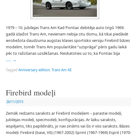
1979 – 10. jubilejas Trans Am Kad Pontiac debitēja auto tirgū 1969.
gadā izlaižot Trans Am, nevienam nebija citu domu, kā tikai piedāvāt
ierobežota daudzuma augstas klases sportisko versiju Firebird bāzes
modelim, tomēr Trans Am popularitāte “uzsprāga” pāris gadu laikā
pēc to ražošanas uzsākšanas. Neskatoties uz to, ka Pontiac bija
…..
→
Tagged
Anniversary edition
,
Trans Am AE
Firebird modeļi
26/11/2015
Zemāk redzams saraksts ar Firebird modeļiem – parastie modeļi,
jubilejas modeļi, specmodeļi, konfigurācijas. Ar laiku saraksts,
iespējams, tiks papildināts, jo nav zināms vai šis ir viss saraksts. Bāzes
modeļi: Firebird (base, V6) (1967-2002) Sprint (1967-1969) Esprit (1970-