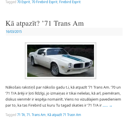
Tagged
70 Esprit
,
70 Firebird Esprit
,
Firebird Esprit
Kā atpazīt? ’71 Trans Am
16/03/2015
Nākošais rakstiņš par nākošo gadu t.i, kā atpazīt ’71 Trans Am. ’70 un
’71 T/A ārēji ir ļoti līdzīgi, jo izmaiņas ir tikai nelielas, kā arī, piemēram,
diskus vienmēr ir iespēja nomainīt. Viens no vizuālajiem pavedieniem
par to, ka tas Firebird uz kuru Tu tagad skaties ir ’71 T/A ir
…..
→
Tagged
71 TA
,
71. Trans Am
,
Kā atpazīt 71 Trasn Am