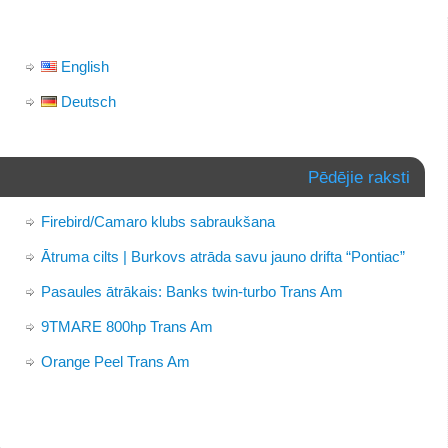
English
Deutsch
Pēdējie raksti
Firebird/Camaro klubs sabraukšana
Ātruma cilts | Burkovs atrāda savu jauno drifta “Pontiac”
Pasaules ātrākais: Banks twin-turbo Trans Am
9TMARE 800hp Trans Am
Orange Peel Trans Am