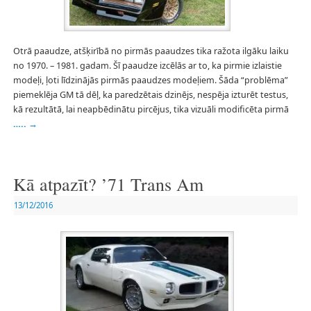
Otrā paaudze, atšķirībā no pirmās paaudzes tika ražota ilgāku laiku
no 1970. – 1981. gadam. Šī paaudze izcēlās ar to, ka pirmie izlaistie
modeļi, ļoti līdzinājās pirmās paaudzes modeļiem. Šāda “problēma”
piemeklēja GM tā dēļ, ka paredzētais dzinējs, nespēja izturēt testus,
kā rezultātā, lai neapbēdinātu pircējus, tika vizuāli modificēta pirmā
…..
→
Kā atpazīt? ’71 Trans Am
13/12/2016