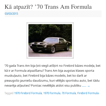
Kā atpazīt? ’70 Trans Am Formula
03/03/2015
’70 gada Trans Am bija ļoti viegli atšķirt no Firebird bāzes modeļa, bet
kā ir ar Formula atpazīšanu? Trans Am bija augstas klases sporta
muskuļauto, bet Firebird bija bāzes modelis, bet ko darīt ar
pieaugošo jauniešu daudzumu, kuri vēlējās sportisku auto, bet tādu
nevarēja atļauties? Pontiac nevēlējās atdot visu publiku
…..
→
Tagged
1970 Firebird Formula
,
1970 Formula
,
70 Formula
,
Firebird Formula