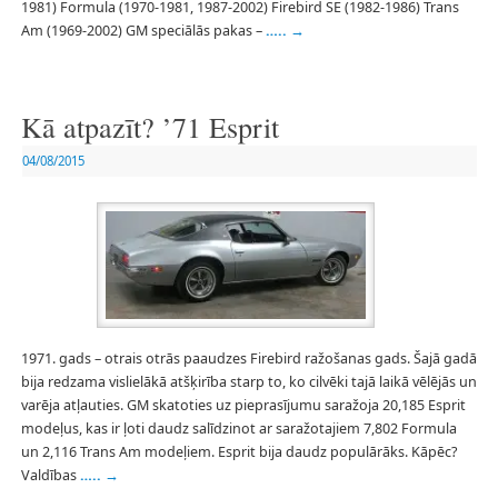
1981) Formula (1970-1981, 1987-2002) Firebird SE (1982-1986) Trans
Am (1969-2002) GM speciālās pakas –
…..
→
Kā atpazīt? ’71 Esprit
04/08/2015
1971. gads – otrais otrās paaudzes Firebird ražošanas gads. Šajā gadā
bija redzama vislielākā atšķirība starp to, ko cilvēki tajā laikā vēlējās un
varēja atļauties. GM skatoties uz pieprasījumu saražoja 20,185 Esprit
modeļus, kas ir ļoti daudz salīdzinot ar saražotajiem 7,802 Formula
un 2,116 Trans Am modeļiem. Esprit bija daudz populārāks. Kāpēc?
Valdības
…..
→