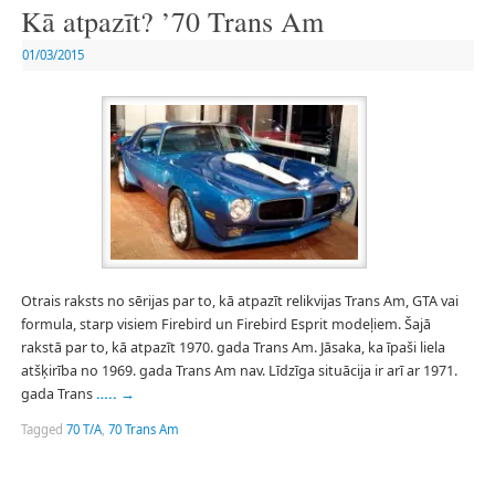
Kā atpazīt? ’70 Trans Am
01/03/2015
Otrais raksts no sērijas par to, kā atpazīt relikvijas Trans Am, GTA vai
formula, starp visiem Firebird un Firebird Esprit modeļiem. Šajā
rakstā par to, kā atpazīt 1970. gada Trans Am. Jāsaka, ka īpaši liela
atšķirība no 1969. gada Trans Am nav. Līdzīga situācija ir arī ar 1971.
gada Trans
…..
→
Tagged
70 T/A
,
70 Trans Am