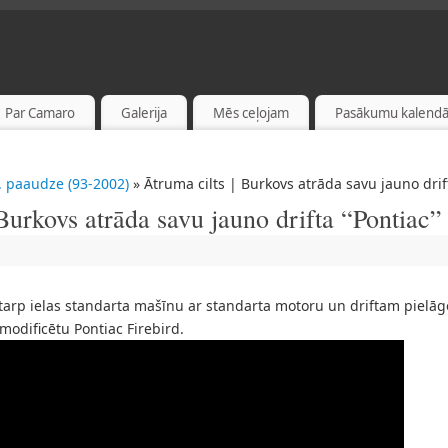
Par Camaro
Galerija
Mēs ceļojam
Pasākumu kalendā
. paaudze (93-2002)
» Ātruma cilts | Burkovs atrāda savu jauno drif
 Burkovs atrāda savu jauno drifta “Pontiac”
tarp ielas standarta mašīnu ar standarta motoru un driftam pielāgo
modificētu Pontiac Firebird.