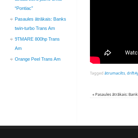
“Pontiac”
Pasaules ātrākais: Banks
twin-turbo Trans Am
9TMARE 800hp Trans
Am
Orange Peel Trans Am
Tagged
ātrumacilts
,
drift4
«
Pasaules ātrākais: Bank