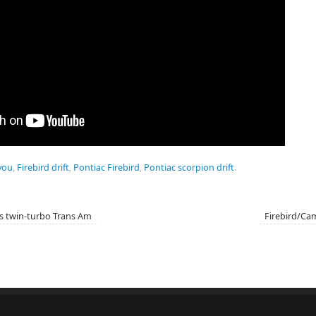
you
,
Firebird drift
,
Pontiac Firebird
,
Pontiac scorpion drift
.
s twin-turbo Trans Am
Firebird/Ca