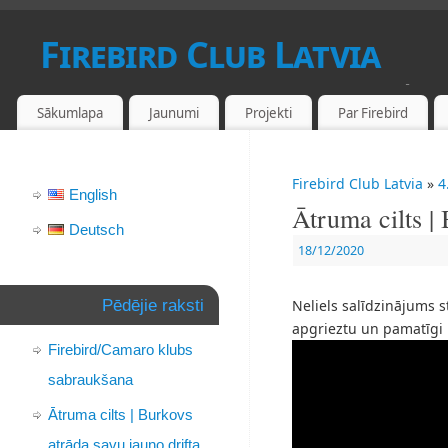
Firebird Club Latvia
PONTIAC FIREBIRD UN CAMARO FANU KLUBS LATVIJĀ
Sākumlapa
Jaunumi
Projekti
Par Firebird
Firebird Club Latvia
»
4
English
Ātruma cilts |
Deutsch
18/12/2020
Pēdējie raksti
Neliels salīdzinājums s
apgrieztu un pamatīgi 
Firebird/Camaro klubs
sabraukšana
Ātruma cilts | Burkovs
atrāda savu jauno drifta