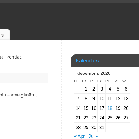
rs
ta “Pontiac”
Kalendārs
decembris 2020
Pi
Ot
Tr
Ce
Pi
Se
Sv
1
2
3
4
5
6
tu – atvieglinātu,
7
8
9
10
11
12
13
14
15
16
17
18
19
20
21
22
23
24
25
26
27
28
29
30
31
« Apr
Jūl »