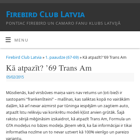
Firebird Club Latvia
PONTIAC FIREBIRD UN CAMARO FANU KLUBS LATVIJĀ
MENU
Firebird Club Latvia
»
1. paaudze (67-69)
» Kā atpazīt? ’69 Trans Am
Kā atpazīt? ’69 Trans Am
05/02/2015
Mūsdienās, kad virsbūves maiņa vairs nav retums un ļoti bieži ir
sastopami “frankenšteini” – mašīnas, kas saliktas kopā no vairākām
daļām, kā arī nevar aizmirst par tūninga iespējām un zagtiem auto,
atpazīt īstu relikviju vai konkrētu modeli kļūst arvien grūtāk. Šajā
rakstu sērijā mēģināsim izskaidrot, kā atpazīt Trans Am, Formula un
GTA modeļus no bāzes modeļa. Jāņem vērā, ka šai informācijai ir tikai
informatīva nozīme un to nevar uztvert kā 100% vienīgo un pareizo
variantu.