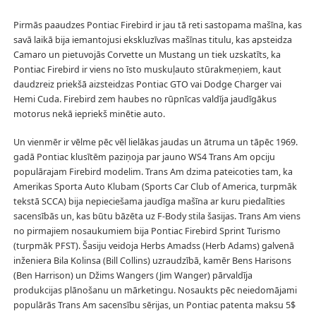
Pirmās paaudzes Pontiac Firebird ir jau tā reti sastopama mašīna, kas
savā laikā bija iemantojusi ekskluzīvas mašīnas titulu, kas apsteidza
Camaro un pietuvojās Corvette un Mustang un tiek uzskatīts, ka
Pontiac Firebird ir viens no īsto muskuļauto stūrakmeņiem, kaut
daudzreiz priekšā aizsteidzas Pontiac GTO vai Dodge Charger vai
Hemi Cuda. Firebird zem haubes no rūpnīcas valdīja jaudīgākus
motorus nekā iepriekš minētie auto.
Un vienmēr ir vēlme pēc vēl lielākas jaudas un ātruma un tāpēc 1969.
gadā Pontiac klusītēm paziņoja par jauno WS4 Trans Am opciju
populārajam Firebird modelim. Trans Am dzima pateicoties tam, ka
Amerikas Sporta Auto Klubam (Sports Car Club of America, turpmāk
tekstā SCCA) bija nepieciešama jaudīga mašīna ar kuru piedalīties
sacensībās un, kas būtu bāzēta uz F-Body stila šasijas. Trans Am viens
no pirmajiem nosaukumiem bija Pontiac Firebird Sprint Turismo
(turpmāk PFST). Šasiju veidoja Herbs Amadss (Herb Adams) galvenā
inženiera Bila Kolinsa (Bill Collins) uzraudzībā, kamēr Bens Harisons
(Ben Harrison) un Džims Wangers (Jim Wanger) pārvaldīja
produkcijas plānošanu un mārketingu. Nosaukts pēc neiedomājami
populārās Trans Am sacensību sērijas, un Pontiac patenta maksu 5$