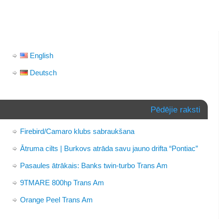
English
Deutsch
Pēdējie raksti
Firebird/Camaro klubs sabraukšana
Ātruma cilts | Burkovs atrāda savu jauno drifta “Pontiac”
Pasaules ātrākais: Banks twin-turbo Trans Am
9TMARE 800hp Trans Am
Orange Peel Trans Am