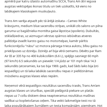
apmērā par katru izlaisto automašīnu SCCA, Trans Am ātri ieguva
augstas veiktspējas ikonas titulu un tiek uzskatīts, kā viens no
labākajiem klasiskajiem muskuļauto.
Trans Am varēja atpazīt pēc tā ārējā izskata – Cameo White
krāsojums, medium blue sacensību strīpas, unikāli zils salons un pilna
garuma uz bagāžnieka montēta gaisa lāpstiņa (spoileris). Dubultās,
stiklašķiedras, uz aizmuguri vērstas spārnos iebūvētas atveres
palīdzēja izvadīt karsto gaisu no motortelpas, kamēr pārītis
funkcionējošu “nāsu” uz motora pārsega trieca aukstu, blīvu gaisu no
priekšpuses uz dzinēju. Dzinējs arī bija vērā ņemams. Dēvēts par Ram
Air III ar 335 hp no 400 kubikcollām (6.6 L), spējīgs sasniegt 60 mph
(97 km/h) 6.5 sekundēs un pieveikt 1/4 jūdzi ar 101 mph tikai 14.3
sekundēs (atceramies, ka tas bija 1969. gads, kad šāds laiks bija ļoti
iespaidīgs) un tā laika labākās sacensību riepas ir pielīdzināmas
mūsdienu augstas klases ielas riepām.
Neņemot vērā iespaidīgos rezultātus sacensību trasēs, Trans Am’am
augstas klases un izturības, speciāli pielāgotā piekare un platās
riepas uz 7 collu diskiem deva neaptveramus rezultātus mašīnas
vadībai uz koplietošanas ceļiem. Tika veikti laikmetīgie testi no tā
laika populārākajiem žurnāliem un testa kompānijām, piemēram, Hot