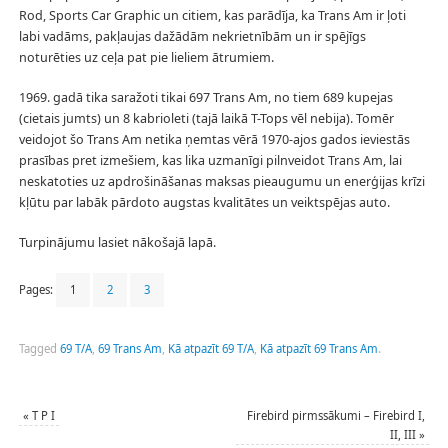
Rod, Sports Car Graphic un citiem, kas parādīja, ka Trans Am ir ļoti
labi vadāms, pakļaujas dažādām nekrietnībām un ir spējīgs
noturēties uz ceļa pat pie lieliem ātrumiem.
1969. gadā tika saražoti tikai 697 Trans Am, no tiem 689 kupejas
(cietais jumts) un 8 kabrioleti (tajā laikā T-Tops vēl nebija). Tomēr
veidojot šo Trans Am netika ņemtas vērā 1970-ajos gados ieviestās
prasības pret izmešiem, kas lika uzmanīgi pilnveidot Trans Am, lai
neskatoties uz apdrošināšanas maksas pieaugumu un enerģijas krīzi
kļūtu par labāk pārdoto augstas kvalitātes un veiktspējas auto.
Turpinājumu lasiet nākošajā lapā.
Pages:
1
2
3
Tagged
69 T/A
,
69 Trans Am
,
Kā atpazīt 69 T/A
,
Kā atpazīt 69 Trans Am
.
«
T P I
Firebird pirmssākumi – Firebird I,
II, III
»