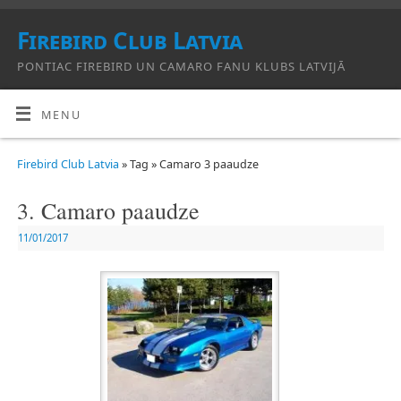
Firebird Club Latvia
PONTIAC FIREBIRD UN CAMARO FANU KLUBS LATVIJĀ
MENU
Firebird Club Latvia
» Tag » Camaro 3 paaudze
3. Camaro paaudze
11/01/2017