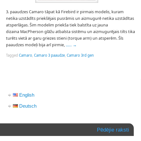
3. paaudzes Camaro tāpat kā Firebird ir pirmais modelis, kuram
netika uzstādīts priekšējais pusrāmis un aizmugurē netika uzstādītas
atsperlāgas. Šim modelim priekša tiek balstīta uz jauna
dizaina MacPherson glāžu atbalsta sistēmu un aizmugurējais tilts tika
turēts vietā ar garu griezes stieni (torque arm) un atsperēm. Šīs
paaudzes modeļi bija arī pirmie,
…..
→
Tagged
Camaro
,
Camaro 3 paaudze
,
Camaro 3rd gen
English
Deutsch
Pēdējie raksti