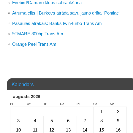
Firebird/Camaro klubs sabraukšana
Ātruma cilts | Burkovs atrāda savu jauno drifta “Pontiac”
Pasaules ātrākais: Banks twin-turbo Trans Am
9TMARE 800hp Trans Am
Orange Peel Trans Am
Kalendārs
augusts 2026
Pi
Ot
Tr
Ce
Pi
Se
Sv
1
2
3
4
5
6
7
8
9
10
11
12
13
14
15
16