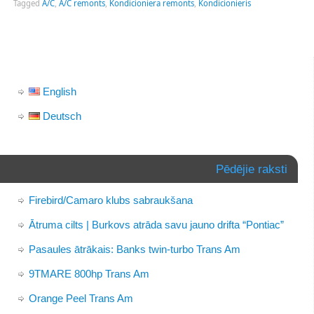
Tagged
A/C
,
A/C remonts
,
Kondicioniera remonts
,
Kondicionieris
English
Deutsch
Pēdējie raksti
Firebird/Camaro klubs sabraukšana
Ātruma cilts | Burkovs atrāda savu jauno drifta “Pontiac”
Pasaules ātrākais: Banks twin-turbo Trans Am
9TMARE 800hp Trans Am
Orange Peel Trans Am