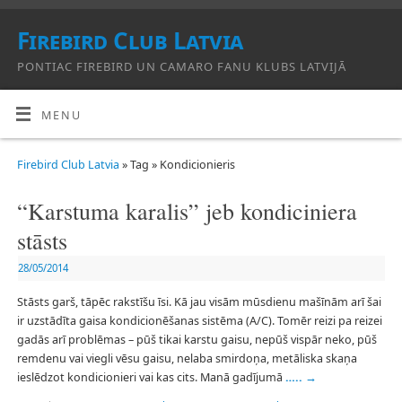
Firebird Club Latvia
PONTIAC FIREBIRD UN CAMARO FANU KLUBS LATVIJĀ
MENU
Firebird Club Latvia
» Tag » Kondicionieris
“Karstuma karalis” jeb kondiciniera
stāsts
28/05/2014
Stāsts garš, tāpēc rakstīšu īsi. Kā jau visām mūsdienu mašīnām arī šai
ir uzstādīta gaisa kondicionēšanas sistēma (A/C). Tomēr reizi pa reizei
gadās arī problēmas – pūš tikai karstu gaisu, nepūš vispār neko, pūš
remdenu vai viegli vēsu gaisu, nelaba smirdoņa, metāliska skaņa
ieslēdzot kondicionieri vai kas cits. Manā gadījumā
…..
→