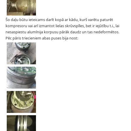
Šo daļu būtu ieteicams darīt kopā ar kādu, kurš varētu paturēt
kompresoru vai arī izmantot lielas skrūvspīles, bet ir iejūtību t.i., lai
nesaspiestu alumīnija korpusu pārāk daudz un tas nedeformētos.
Pēc pāris triecieniem abas puses bija nost: