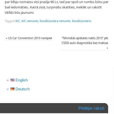
par blīvju nomaiņu viņi prasīja 90 Ls, tad par spoli un rumbu būtu pat
bail iedomāties.. Katrā ziņā, turpināšu skatīties, meklēt un rakstīt
tiklīdz būs jaunumi.
Tagged
A/C
,
A/C remonts
,
Kondicioniera remonts
,
Kondicionieris
.
«
US Car Convention 2013 галерея
“Tehniskās apskates nakts 2013” jeb
CSDD auto diagnostika bez maksas
»
English
Deutsch
Pēdējie raksti