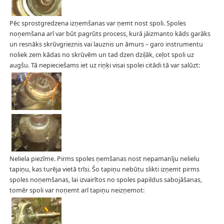
Pēc sprostgredzena izņemšanas var ņemt nost spoli. Spoles
noņemšana arī var būt pagrūts process, kurā jāizmanto kāds garāks
un resnāks skrūvgrieznis vai lauznis un āmurs – garo instrumentu
noliek zem kādas no skrūvēm un tad dzen dziļāk, ceļot spoli uz
augšu. Tā nepieciešams iet uz riņķi visai spolei citādi tā var salūzt:
Neliela piezīme. Pirms spoles ņemšanas nost nepamanīju nelielu
tapiņu, kas turēja vietā trīsi. Šo tapiņu nebūtu slikti izņemt pirms
spoles noņemšanas, lai izvairītos no spoles papildus sabojāšanas,
tomēr spoli var noņemt arī tapiņu neizņemot: