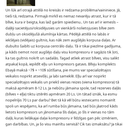
Un lūk arī otrajā attēlā no kreisās ir redzama problēma/vaininiece. Jā,
tieši tā, redzama. Pirmajā mirklī es nemaz nevarēju atrast, kur ir tā
blīve, kura ir beigta, kas laiž garām spiedienu.. Un tas arī ir iemesls –
daļēji sacietējusi/oksidējusies un vienkārši nolietojusies blīve zem
dubļu un oksidējušā alumīnija kārtas. Pēdējā attēlā no labās ir
iekšējais (vidējais) gultnis, kas nāk zem augšējās korpusa daļas. Ar
dubulto šaibīti uz korpusa centrālo daļu. Tā ir tikai piezīme gadījuma,
ja kāds ņemot nost augšējo daļu visu kompresoru ir sagāzis tik ļoti,
ka tas gultnis nokrīt un sadalās. Tagad atliek atrast blīves, visu salikt
atpakaļ kopā, iepildīt eļļu un kompresors gatavs. Blīvju komplekts
Ebayā maksā ~7$ + ~10$ sūtīšana, pie mums var specializētajos
veikalos nopirkt atsevišķi, ja labi sameklē. Eļļu arī var nopirkt
specializētajos veikalis un priekš vienas reizes (viena kompresora) tā
maksā apmēram 8-12 Ls. Ja nebūtu jāmaina spole, tad rezerves daļās
(blīves + eļļa) tiktu iztērēti apmēram 20 Ls. Un tātad iznāk, ka esmu
nopelnījis 70 Ls par darbu? Bet tā kā vēl būtu iesteicams nomainīt
spoli un iespējams, ka arī rumba būs jāmaina, tad būs jāatrod kāds
lietots kompresors un jānomaina šīs daļas, jo šīs ir vienas no tām
daļā, kuras lielākajai daļai kompresoru ir līdzīgas gan pēc izmēriem,
gan darbības. Un, ja šo visu mainītu servisā? Cik tas izmaksātu? Ja tikai