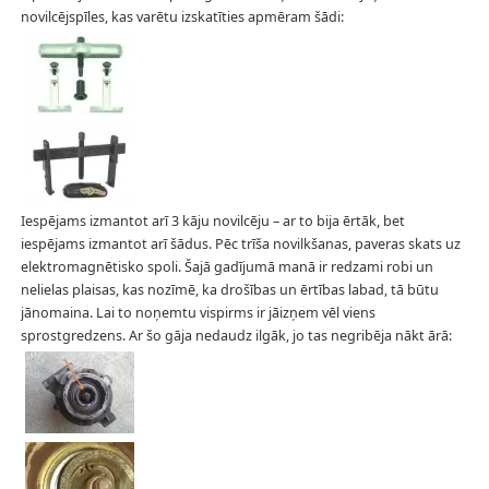
novilcējspīles, kas varētu izskatīties apmēram šādi:
Iespējams izmantot arī 3 kāju novilcēju – ar to bija ērtāk, bet
iespējams izmantot arī šādus. Pēc trīša novilkšanas, paveras skats uz
elektromagnētisko spoli. Šajā gadījumā manā ir redzami robi un
nelielas plaisas, kas nozīmē, ka drošības un ērtības labad, tā būtu
jānomaina. Lai to noņemtu vispirms ir jāizņem vēl viens
sprostgredzens. Ar šo gāja nedaudz ilgāk, jo tas negribēja nākt ārā: