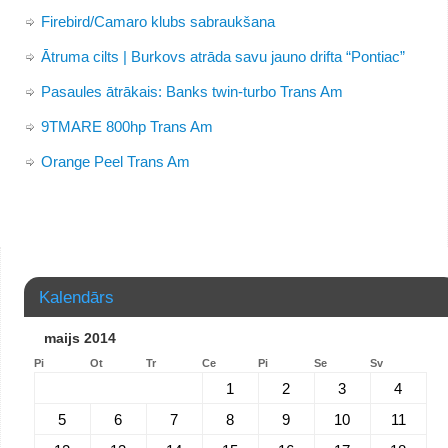
Firebird/Camaro klubs sabraukšana
Ātruma cilts | Burkovs atrāda savu jauno drifta “Pontiac”
Pasaules ātrākais: Banks twin-turbo Trans Am
9TMARE 800hp Trans Am
Orange Peel Trans Am
Kalendārs
maijs 2014
Pi
Ot
Tr
Ce
Pi
Se
Sv
1
2
3
4
5
6
7
8
9
10
11