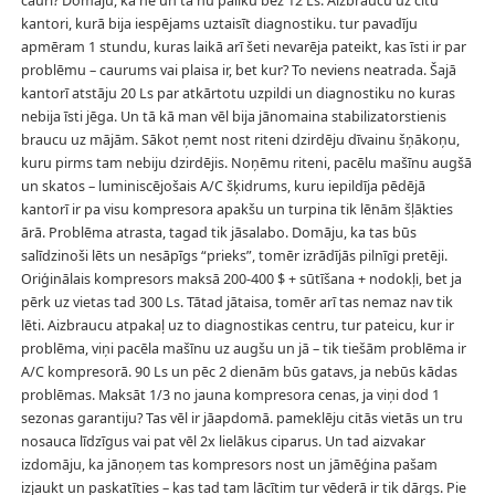
cauri? Domāju, ka nē un tā nu paliku bez 12 Ls. Aizbraucu uz citu
kantori, kurā bija iespējams uztaisīt diagnostiku. tur pavadīju
apmēram 1 stundu, kuras laikā arī šeti nevarēja pateikt, kas īsti ir par
problēmu – caurums vai plaisa ir, bet kur? To neviens neatrada. Šajā
kantorī atstāju 20 Ls par atkārtotu uzpildi un diagnostiku no kuras
nebija īsti jēga. Un tā kā man vēl bija jānomaina stabilizatorstienis
braucu uz mājām. Sākot ņemt nost riteni dzirdēju dīvainu šņākoņu,
kuru pirms tam nebiju dzirdējis. Noņēmu riteni, pacēlu mašīnu augšā
un skatos – luminiscējošais A/C šķidrums, kuru iepildīja pēdējā
kantorī ir pa visu kompresora apakšu un turpina tik lēnām šļākties
ārā. Problēma atrasta, tagad tik jāsalabo. Domāju, ka tas būs
salīdzinoši lēts un nesāpīgs “prieks”, tomēr izrādījās pilnīgi pretēji.
Oriģinālais kompresors maksā 200-400 $ + sūtīšana + nodokļi, bet ja
pērk uz vietas tad 300 Ls. Tātad jātaisa, tomēr arī tas nemaz nav tik
lēti. Aizbraucu atpakaļ uz to diagnostikas centru, tur pateicu, kur ir
problēma, viņi pacēla mašīnu uz augšu un jā – tik tiešām problēma ir
A/C kompresorā. 90 Ls un pēc 2 dienām būs gatavs, ja nebūs kādas
problēmas. Maksāt 1/3 no jauna kompresora cenas, ja viņi dod 1
sezonas garantiju? Tas vēl ir jāapdomā. pameklēju citās vietās un tru
nosauca līdzīgus vai pat vēl 2x lielākus ciparus. Un tad aizvakar
izdomāju, ka jānoņem tas kompresors nost un jāmēģina pašam
izjaukt un paskatīties – kas tad tam lācītim tur vēderā ir tik dārgs. Pie