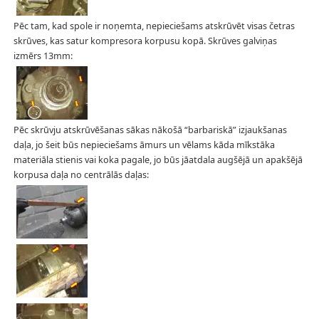
Pēc tam, kad spole ir noņemta, nepieciešams atskrūvēt visas četras
skrūves, kas satur kompresora korpusu kopā. Skrūves galviņas
izmērs 13mm:
Pēc skrūvju atskrūvēšanas sākas nākošā “barbariskā” izjaukšanas
daļa, jo šeit būs nepieciešams āmurs un vēlams kāda mīkstāka
materiāla stienis vai koka pagale, jo būs jāatdala augšējā un apakšējā
korpusa daļa no centrālās daļas: