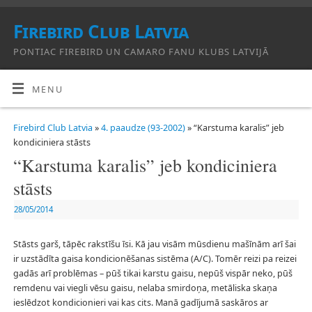
Firebird Club Latvia
PONTIAC FIREBIRD UN CAMARO FANU KLUBS LATVIJĀ
MENU
Firebird Club Latvia
»
4. paaudze (93-2002)
» “Karstuma karalis” jeb
kondiciniera stāsts
“Karstuma karalis” jeb kondiciniera
stāsts
28/05/2014
Stāsts garš, tāpēc rakstīšu īsi. Kā jau visām mūsdienu mašīnām arī šai
ir uzstādīta gaisa kondicionēšanas sistēma (A/C). Tomēr reizi pa reizei
gadās arī problēmas – pūš tikai karstu gaisu, nepūš vispār neko, pūš
remdenu vai viegli vēsu gaisu, nelaba smirdoņa, metāliska skaņa
ieslēdzot kondicionieri vai kas cits. Manā gadījumā saskāros ar