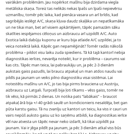
vairākām problēmām. Jau nopērkot mašīnu bija dzirdama viegla
metāliska skaņa. Toreiz tas nelikās nekas īpašs un īpaši nepievērsu
uzmanību, tomēr pēc laika, kad pienāca vasara un arī brīdis, kad
sagribējās ieslēgt A/C, skaņa kļuva daudz skaļāka un nepatīkamāka
un ne tikai man, bet arī visiem apkārtējiem, tāpēc pamazām sāku
skatīties iespējamos cēloņus un aizbraucu arī uzpildīt A/C. Auto
Exotica laikā dabūju kuponu ar kuru bija atlaide A/C uzpildei, ja to
veica noteiktā laikā. Kāpēc gan nepamēģināt? Tomēr radās nākošā
problēma – pildot visu laiku zuda spiediens. Tā kā tajā kantorī nebija
diagnostikas ierīces, nevarēja noteikt, kur ir problēma – caurums vai
kas cits. Tāpēc man teica, lai pabraukāju un, ja pēc 2-3 dienām
aukstais gaiss pazudīs, lai braucu atpakaļ un man atdos naudu vai
pildīs pa jaunam un veiks pilno diagnostiku visai sistēmai. Lai
notestētu mašīnu un A/C, jo tas bija pirms brauciena uz Austriju,
aizbraucu uz Latgali. Turpceļš bija ļoti tīkams – vēss gaiss, tomēr ne
tik vēss, kā pirmās 2 dienas. Un notika pats “labākais” – braucot
atpakaļ ārā bija +/-40 grādi saulē un kondicionieris nesaldēja, bet gan
pūta karstu gaisu. Tā nu zvanīju uz kantori un teicu, ka viss ir cauri un
vairs nepūš auksto gaisu uz ko saņēmu atbildi, ka diagnostikas ierīce
vēl nav atvesta un tāpēc nevar neko izdarīt, kā tikai uzpildīt pa
jaunam. Vai ir jēga pildīt pa jaunam, ja pēc 3 dienām atkal viss būs