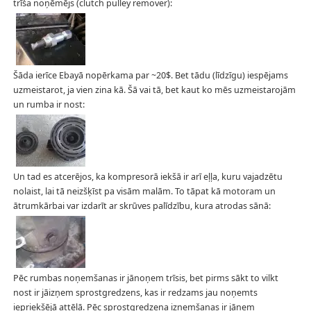
trīša noņēmējs (clutch pulley remover):
Šāda ierīce Ebayā nopērkama par ~20$. Bet tādu (līdzīgu) iespējams
uzmeistarot, ja vien zina kā. Šā vai tā, bet kaut ko mēs uzmeistarojām
un rumba ir nost:
Un tad es atcerējos, ka kompresorā iekšā ir arī eļļa, kuru vajadzētu
nolaist, lai tā neizšķīst pa visām malām. To tāpat kā motoram un
ātrumkārbai var izdarīt ar skrūves palīdzību, kura atrodas sānā:
Pēc rumbas noņemšanas ir jānoņem trīsis, bet pirms sākt to vilkt
nost ir jāizņem sprostgredzens, kas ir redzams jau noņemts
iepriekšējā attēlā. Pēc sprostgredzena izņemšanas ir jāņem