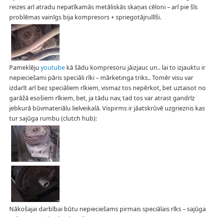
reizes arī atradu nepatīkamās metāliskās skaņas cēloni – arī pie šīs
problēmas vainīgs bija kompresors + spriegotājrullīši.
Pameklēju
youtube
kā šādu kompresoru jāizjauc un.. lai to izjauktu ir
nepieciešami pāris speciāli rīki – mārketinga triks.. Tomēr visu var
izdarīt arī bez speciāliem rīkiem, vismaz tos nepērkot, bet uztaisot no
garāžā esošiem rīkiem, bet, ja tādu nav, tad tos var atrast gandrīz
jebkurā būvmateriālu lielveikalā. Vispirms ir jāatskrūvē uzgrieznis kas
tur sajūga rumbu (clutch hub):
Nākošajai darbībai būtu nepieciešams pirmais speciālais rīks – sajūga