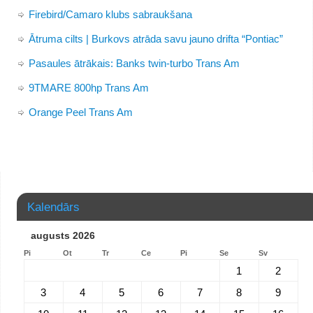
Firebird/Camaro klubs sabraukšana
Ātruma cilts | Burkovs atrāda savu jauno drifta “Pontiac”
Pasaules ātrākais: Banks twin-turbo Trans Am
9TMARE 800hp Trans Am
Orange Peel Trans Am
Kalendārs
augusts 2026
Pi
Ot
Tr
Ce
Pi
Se
Sv
1
2
3
4
5
6
7
8
9