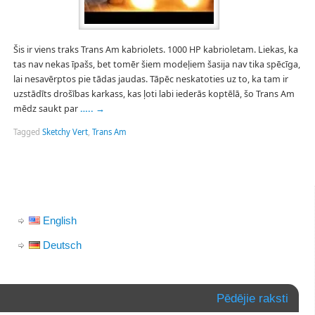
Šis ir viens traks Trans Am kabriolets. 1000 HP kabrioletam. Liekas, ka
tas nav nekas īpašs, bet tomēr šiem modeļiem šasija nav tika spēcīga,
lai nesavērptos pie tādas jaudas. Tāpēc neskatoties uz to, ka tam ir
uzstādīts drošības karkass, kas ļoti labi iederās koptēlā, šo Trans Am
mēdz saukt par
…..
→
Tagged
Sketchy Vert
,
Trans Am
English
Deutsch
Pēdējie raksti