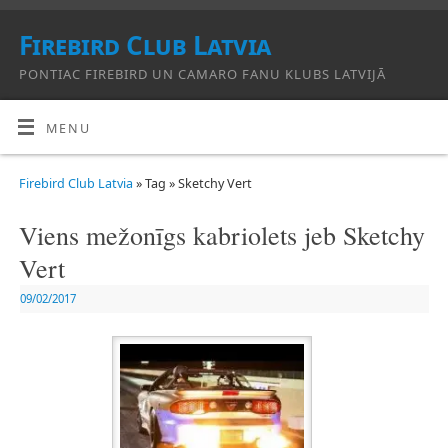
Firebird Club Latvia
PONTIAC FIREBIRD UN CAMARO FANU KLUBS LATVIJĀ
MENU
Firebird Club Latvia
» Tag » Sketchy Vert
Viens mežonīgs kabriolets jeb Sketchy
Vert
09/02/2017