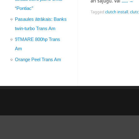
arī sajūgu. Vai
…..
→
“Pontiac”
Tagged
clutch install
,
clut
Pasaules ātrākais: Banks
twin-turbo Trans Am
9TMARE 800hp Trans
Am
Orange Peel Trans Am