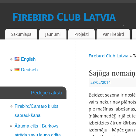
Firebird Club Latvia
PONTIAC FIREBIRD UN CAMARO FANU KLUBS LATVIJĀ
Sākumlapa
Jaunumi
Projekti
Par Firebird
Firebird Club Latvia
» T
English
Deutsch
Sajūga nomaiņ
28/05/2014
Pēdējie raksti
Beidzot sezona ir nosl
vairs nekur nav plānots
Firebird/Camaro klubs
pie mašīnas labošanas, j
sabraukšana
(nākamnedēļ) ir jāiet te
izbeidzies ātrumkārbas
Ātruma cilts | Burkovs
izdomāju – kāpēc gan
atrāda savu jauno drifta