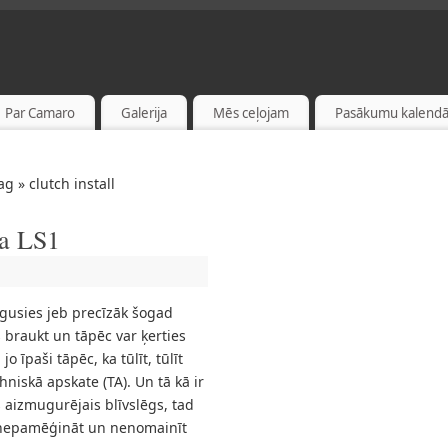
Par Camaro
Galerija
Mēs ceļojam
Pasākumu kalendā
ag » clutch install
a LS1
ēgusies jeb precīzāk šogad
 braukt un tāpēc var ķerties
o īpaši tāpēc, ka tūlīt, tūlīt
hniskā apskate (TA). Un tā kā ir
 aizmugurējais blīvslēgs, tad
 nepamēģināt un nenomainīt