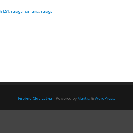
ch LS1
,
sajūga nomaiņa
,
sajūgs
Firebird Club Latvia
| Powered by
Mantra
&
WordPress.