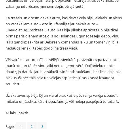
pusdienas un pa ceļam starp objektiem ieturēja ātras vakariņas. Ar
vakariņu ieturēšanu viņi ierindojās otrajā vietā.
Kā trešais un drosmīgākais auto, kas devās ceļā bija lielākais un viens
no vecākajiem auto – ozoliņu famīlijas jaunākais auto –
Chevrolet ugunsdzēsēju auto, kas bija pilnībā aprīkots un bija tikai
pirms pāris dienām atceļojis no Holandes ugunsdzēsēju depo. Viņu
laiks gandrīz sakrita ar Delorean komandas laiku un tomēr viņi bija
nedaudz lēnāki, tāpēc godpilnā trešā vieta.
Vēl vairākas automašīnas vēlējās vienkārši pavizināties pa izveidoto
maršrutu un tāpēc viņu laiki netika ņemti vērā. Dalībnieku nebija
daudz, jo daudzi jau bija sākuši svinēt atbraukšanu, bet liela daļa bija
piekusuši pēc tālā ceļa un vēlējās atpūsties jūras krastā izbaudot
saulrietu.
Uz skatuves spēlēja DJ un visi atbraukušie pēc rallija varēja izbaudīt
mūziku un šašliku, kā arī iepazīties, ja vēl nebija paspējuši to izdarīt.
Ar labu nakti!
Pages:
1
2
3