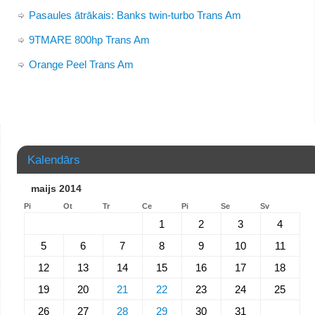
Pasaules ātrākais: Banks twin-turbo Trans Am
9TMARE 800hp Trans Am
Orange Peel Trans Am
Kalendārs
maijs 2014
Pi
Ot
Tr
Ce
Pi
Se
Sv
1
2
3
4
5
6
7
8
9
10
11
12
13
14
15
16
17
18
19
20
21
22
23
24
25
26
27
28
29
30
31