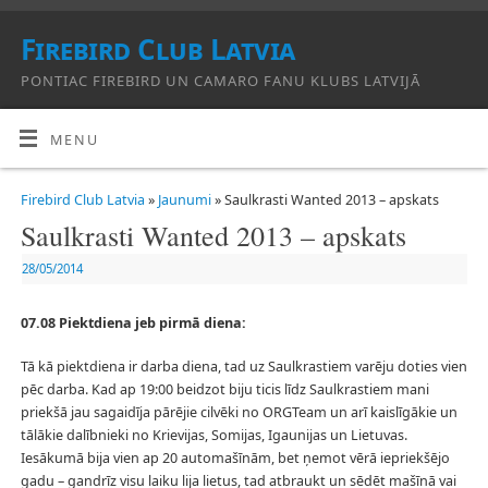
Firebird Club Latvia
PONTIAC FIREBIRD UN CAMARO FANU KLUBS LATVIJĀ
MENU
Firebird Club Latvia
»
Jaunumi
» Saulkrasti Wanted 2013 – apskats
Saulkrasti Wanted 2013 – apskats
28/05/2014
07.08 Piektdiena jeb pirmā diena:
Tā kā piektdiena ir darba diena, tad uz Saulkrastiem varēju doties vien
pēc darba. Kad ap 19:00 beidzot biju ticis līdz Saulkrastiem mani
priekšā jau sagaidīja pārējie cilvēki no ORGTeam un arī kaislīgākie un
tālākie dalībnieki no Krievijas, Somijas, Igaunijas un Lietuvas.
Iesākumā bija vien ap 20 automašīnām, bet ņemot vērā iepriekšējo
gadu – gandrīz visu laiku lija lietus, tad atbraukt un sēdēt mašīnā vai