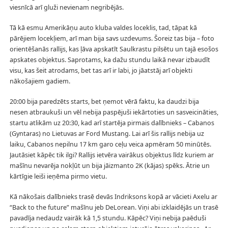
viesnīcā arī gluži nevienam negribējās.
Tā kā esmu Amerikāņu auto kluba valdes loceklis, tad, tāpat kā
pārējiem locekļiem, arī man bija savs uzdevums. Šoreiz tas bija – foto
orientēšanās rallijs, kas ļāva apskatīt Saulkrastu pilsētu un tajā esošos
apskates objektus. Saprotams, ka dažu stundu laikā nevar izbaudīt
visu, kas šeit atrodams, bet tas arī ir labi, jo jāatstāj arī objekti
nākošajiem gadiem.
20:00 bija paredzēts starts, bet ņemot vērā faktu, ka daudzi bija
nesen atbraukuši un vēl nebija paspējuši iekārtoties un sasveicināties,
startu atlikām uz 20:30, kad arī startēja pirmais dalībnieks – Cabanos
(Gyntaras) no Lietuvas ar Ford Mustang. Lai arī šis rallijs nebija uz
laiku, Cabanos nepilnu 17 km garo ceļu veica apmēram 50 minūtēs.
Jautāsiet kāpēc tik ilgi? Rallijs ietvēra vairākus objektus līdz kuriem ar
mašīnu nevarēja nokļūt un bija jāizmanto 2K (kājas) spēks. Ātrie un
kārtīgie leiši ieņēma pirmo vietu.
Kā nākošais dalībnieks trasē devās Indriksons kopā ar vācieti Axelu ar
“Back to the future” mašīnu jeb DeLorean. Viņi abi izklaidējās un trasē
pavadīja nedaudz vairāk kā 1,5 stundu. Kāpēc? Viņi nebija paēduši