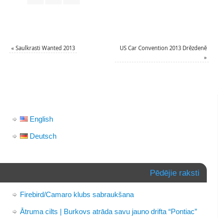
«
Saulkrasti Wanted 2013
US Car Convention 2013 Drēzdenē
»
English
Deutsch
Pēdējie raksti
Firebird/Camaro klubs sabraukšana
Ātruma cilts | Burkovs atrāda savu jauno drifta “Pontiac”