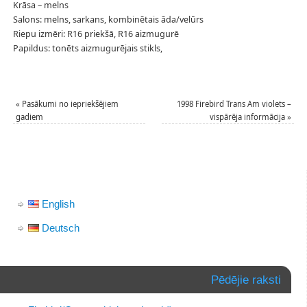
Krāsa – melns
Salons: melns, sarkans, kombinētais āda/velūrs
Riepu izmēri: R16 priekšā, R16 aizmugurē
Papildus: tonēts aizmugurējais stikls,
«
Pasākumi no iepriekšējiem
1998 Firebird Trans Am violets –
gadiem
vispārēja informācija
»
English
Deutsch
Pēdējie raksti