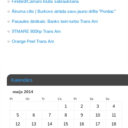
Firebird/Camaro klubs sabraukšana
Ātruma cilts | Burkovs atrāda savu jauno drifta “Pontiac”
Pasaules ātrākais: Banks twin-turbo Trans Am
9TMARE 800hp Trans Am
Orange Peel Trans Am
Kalendārs
maijs 2014
Pi
Ot
Tr
Ce
Pi
Se
Sv
1
2
3
4
5
6
7
8
9
10
11
12
13
14
15
16
17
18