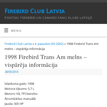
Firebird Club Latvia
PONTIAC FIREBIRD UN CAMARO FANU KLUBS LATVIJĀ
MENU
Firebird Club Latvia
»
4. paaudze (93-2002)
» 1998 Firebird Trans Am
melns – vispārēja informācija
1998 Firebird Trans Am melns –
vispārēja informācija
28/05/2014
Izlaiduma gads: 1998
Motora tilpums: 5.7 L
Motors: V8, TPI benzīns
Ātrumkārba: manuālā
Jauda: 305 HP