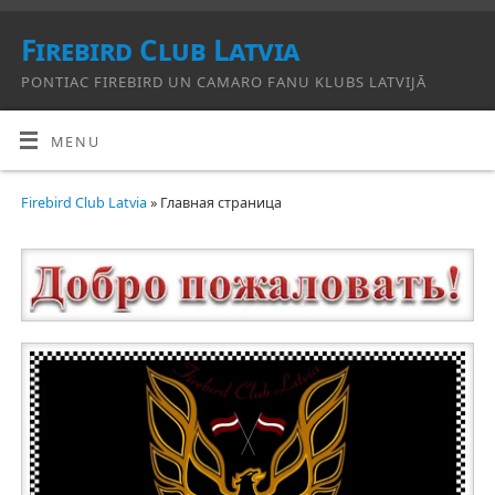
Firebird Club Latvia
PONTIAC FIREBIRD UN CAMARO FANU KLUBS LATVIJĀ
MENU
Firebird Club Latvia
» Главная страница