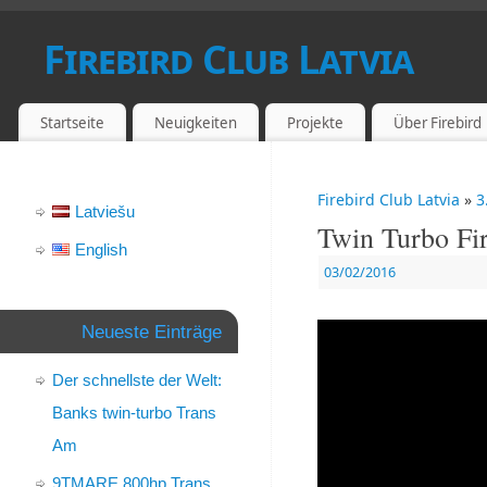
Firebird Club Latvia
PONTIAC FIREBIRD UND CAMARO-FANS IN LETTLAND
Startseite
Neuigkeiten
Projekte
Über Firebird
Firebird Club Latvia
»
3
Latviešu
Twin Turbo Fi
English
03/02/2016
Neueste Einträge
Der schnellste der Welt:
Banks twin-turbo Trans
Am
9TMARE 800hp Trans