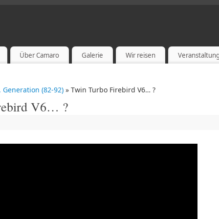
Über Camaro
Galerie
Wir reisen
Veranstaltun
. Generation (82-92)
» Twin Turbo Firebird V6… ?
rebird V6… ?