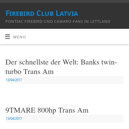
Firebird Club Latvia
PONTIAC FIREBIRD UND CAMARO-FANS IN LETTLAND
MENÜ
Der schnellste der Welt: Banks twin-
turbo Trans Am
13/04/2017
9TMARE 800hp Trans Am
13/04/2017